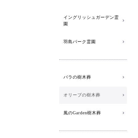
イングリッシュガーデン霊
園
羽島パーク霊園
バラの樹木葬
オリーブの樹木葬
風のGarden樹木葬