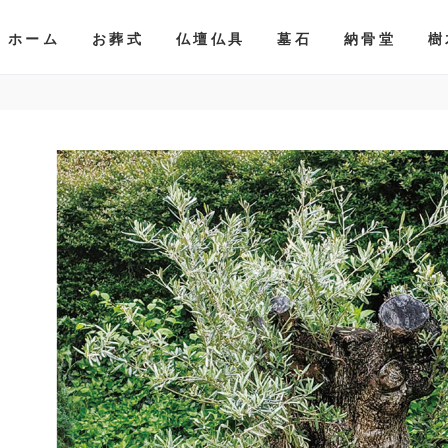
ホーム
お葬式
仏壇仏具
墓石
納骨堂
樹
葬儀のかたち
おすすめ商品
墓石のデザイン（和墓）
納骨堂
バラの樹木葬
お墓の施工事例
家族葬
墓石のデザイン（洋墓）
永代供養付墓石
オリーブの樹木葬
選べるプラン
おすすめの石種
散骨堂
風のGarden樹木葬
鴨方ホール
お墓ができるまでの流れ
イングリッシュガーデン霊園
イングリッシュガーデン霊園
笠岡ホール
お墓の価格について
羽島パーク霊園
羽島パーク霊園
ハナリエ金光
草のおなやみ
ハナリエ里庄