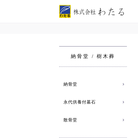
株式会社わたる 墓石･霊園･葬儀の一貫対応可能
納骨堂 / 樹木葬
納骨堂
永代供養付墓石
散骨堂