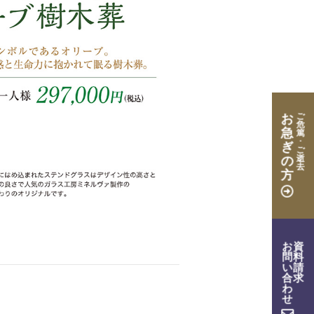
ご
お
危
急
篤
･
ぎ
ご
逝
の
去
方
お
資
問
料
い
請
合
求
わ
せ